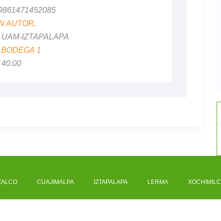
 9861471452085
IN AUTOR,
al: UAM-IZTAPALAPA
:
BODEGA 1
$ 40.00
ZALCO
CUAJIMALPA
IZTAPALAPA
LERMA
XOCHIMIL