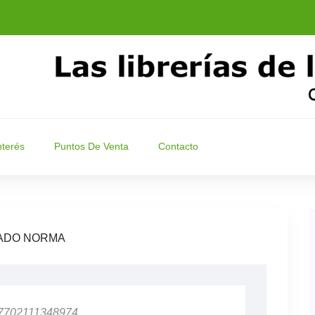
nterés
Puntos De Venta
Contacto
ADO NORMA
 7702111348974