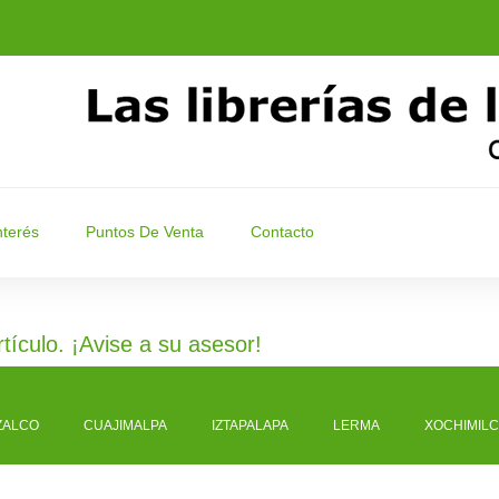
nterés
Puntos De Venta
Contacto
rtículo. ¡Avise a su asesor!
ZALCO
CUAJIMALPA
IZTAPALAPA
LERMA
XOCHIMIL