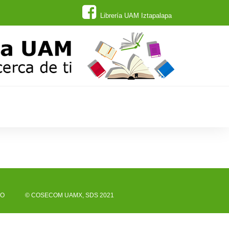
Librería UAM Iztapalapa
CO
© COSECOM UAMX, SDS 2021