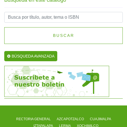
Búsqueda en este catálogo
BUSCAR
BÚSQUEDA AVANZADA
RECTORIA GENERAL
AZCAPOTZALCO
CUAJIMALPA
IZTAPALAPA
LERMA
XOCHIMILCO