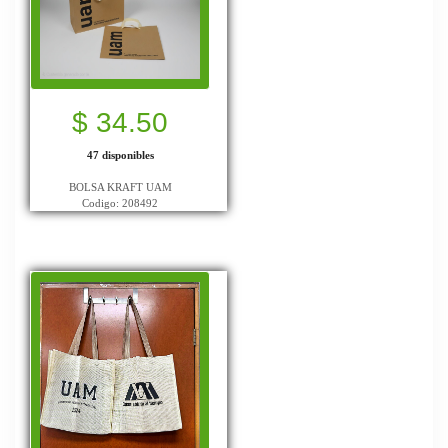
$ 34.50
47 disponibles
BOLSA KRAFT UAM
Codigo: 208492