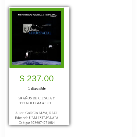
$ 237.00
1 disponible
50 AÑOS DE CIENCIA Y
TECNOLOGIA AERO...
Autor: GARCIA ALVA, RAUL
Editorial: UAM-IZTAPALAPA
Codigo: 9786074771084